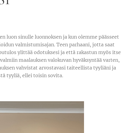
en luon sinulle luonnoksen ja kun olemme päässeet
oidun valmistumisajan. Teen parhaani, jotta saat
tulos ylittää odotuksesi ja että rakastun myös itse
lle valmiin maalauksen valokuvan hyväksyntää varten,
lauksen vahvistat arvostavasi taiteellista tyyliäni ja
ä tyyliä, ellei toisin sovita.