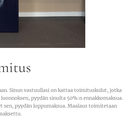
mitus
n. Sinun vastuullasi on kattaa toimituskulut, jotka
 ja luonnoksen, pyydän sinulta 50%:n ennakkomaksua.
nyt sen, pyydän loppumaksua. Maalaus toimitetaan
maksettu.