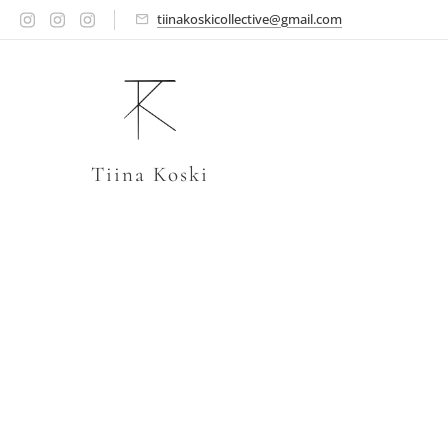
tiinakoskicollective@gmail.com
Tiina Koski