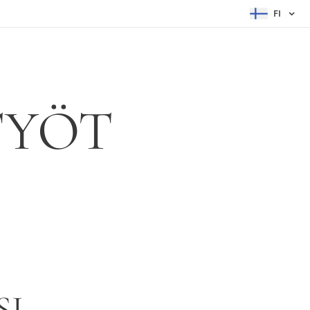
FI
TYÖT
SI