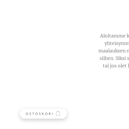
Aloitamme ke
yhteisymmä
maalauksen ma
siihen. Siksi
tai jos olet
OSTOSKORI