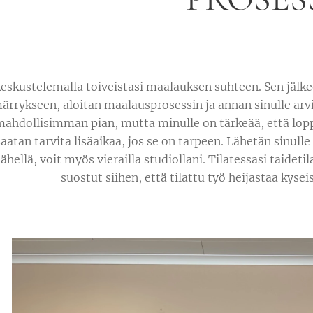
skustelemalla toiveistasi maalauksen suhteen. Sen jälke
rrykseen, aloitan maalausprosessin ja annan sinulle arvi
hdollisimman pian, mutta minulle on tärkeää, että loppu
 saatan tarvita lisäaikaa, jos se on tarpeen. Lähetän sinu
 lähellä, voit myös vierailla studiollani. Tilatessasi taideti
suostut siihen, että tilattu työ heijastaa kyseist