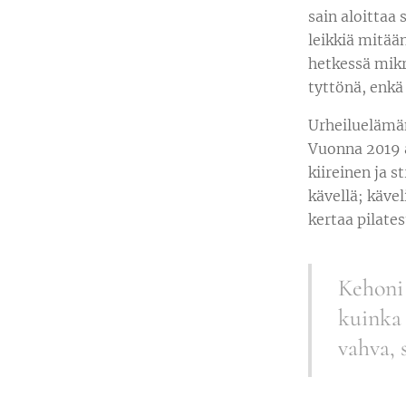
sain aloittaa
leikkiä mitää
hetkessä mikro
tyttönä, enkä
Urheiluelämän
Vuonna 2019 a
kiireinen ja s
kävellä; kävel
kertaa pilates
Kehoni 
kuinka 
vahva, 