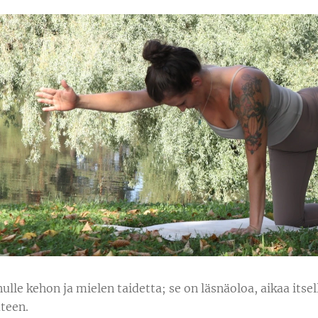
ulle kehon ja mielen taidetta; se on läsnäoloa, aikaa itse
teen.