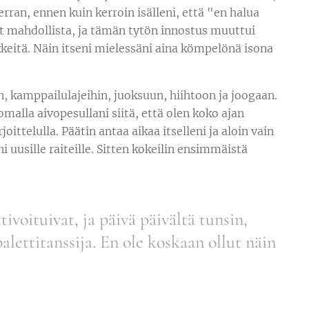
rran, ennen kuin kerroin isälleni, että "en halua
lut mahdollista, ja tämän tytön innostus muuttui
iikkeitä. Näin itseni mielessäni aina kömpelönä isona
un, kamppailulajeihin, juoksuun, hiihtoon ja joogaan.
malla aivopesullani siitä, että olen koko ajan
joittelulla. Päätin antaa aikaa itselleni ja aloin vain
i uusille raiteille. Sitten kokeilin ensimmäistä
ivoituivat, ja päivä päivältä tunsin,
lettitanssija. En ole koskaan ollut näin