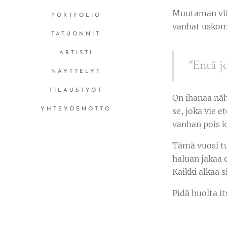
Muutaman viik
PORTFOLIO
vanhat uskom
TATUONNIT
ARTISTI
"Entä j
NÄYTTELYT
TILAUSTYÖT
On ihanaa näh
se, joka vie 
YHTEYDENOTTO
vanhan pois k
Tämä vuosi tu
haluan jakaa
Kaikki alkaa s
Pidä huolta it