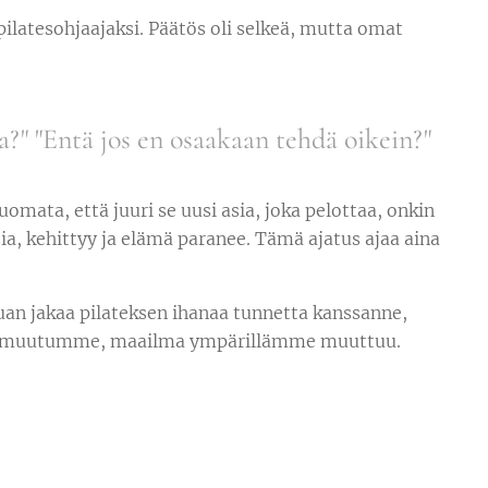
latesohjaajaksi. Päätös oli selkeä, mutta omat
sa?" "Entä jos en osaakaan tehdä oikein?"
omata, että juuri se uusi asia, joka pelottaa, onkin
a, kehittyy ja elämä paranee. Tämä ajatus ajaa aina
uan jakaa pilateksen ihanaa tunnetta kanssanne,
 Kun muutumme, maailma ympärillämme muuttuu.