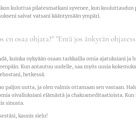
on kuluttua pilatesmatkani syvenee, kun kouluttaudun pi
ukseni saivat vatsani kääntymään ympäri.
os en osaa ohjata?" "Entä jos änkytän ohjates
dä, kuinka nykyään osaan tarkkailla omia ajatuksiani ja hu
eteenpäin. Kun antautuu uudelle, saa myös uusia kokemuksi
ehostani, hetkessä.
o paljon uutta, ja olen valmis ottamaan sen vastaan. Hal
 omia oivalluksiani elämästä ja chakrameditaatioista.
iis sinusta.
sestäsi, kaunis sielu!