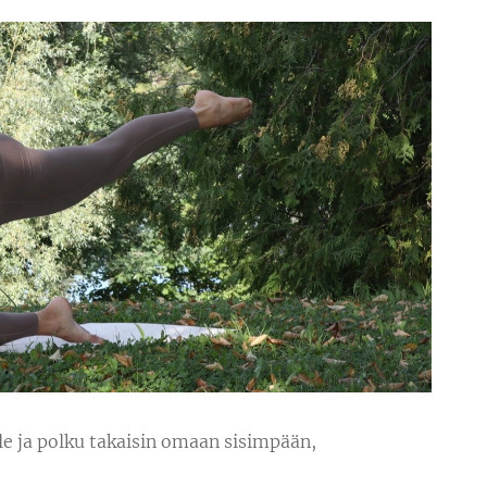
lle ja polku takaisin omaan sisimpään,