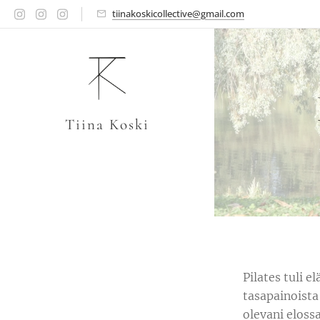
tiinakoskicollective@gmail.com
Tiina Koski
Pilates tuli e
tasapainoista 
olevani elossa