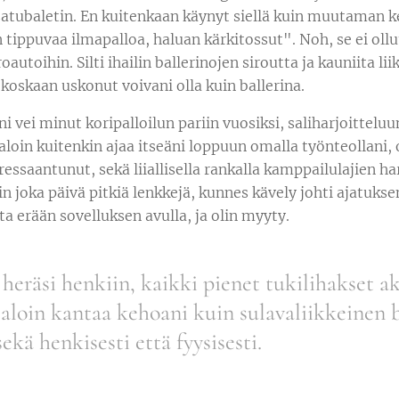
 satubaletin. En kuitenkaan käynyt siellä kuin muutaman ke
n tippuvaa ilmapalloa, haluan kärkitossut". Noh, se ei ol
autoihin. Silti ihailin ballerinojen siroutta ja kauniita l
 koskaan uskonut voivani olla kuin ballerina.
i vei minut koripalloilun pariin vuosiksi, saliharjoittelu
loin kuitenkin ajaa itseäni loppuun omalla työnteollani, o
tressaantunut, sekä liiallisella rankalla kamppailulajien har
in joka päivä pitkiä lenkkejä, kunnes kävely johti ajatuksen
ta erään sovelluksen avulla, ja olin myyty.
heräsi henkiin, kaikki pienet tukilihakset akt
aloin kantaa kehoani kuin sulavaliikkeinen ba
sekä henkisesti että fyysisesti.