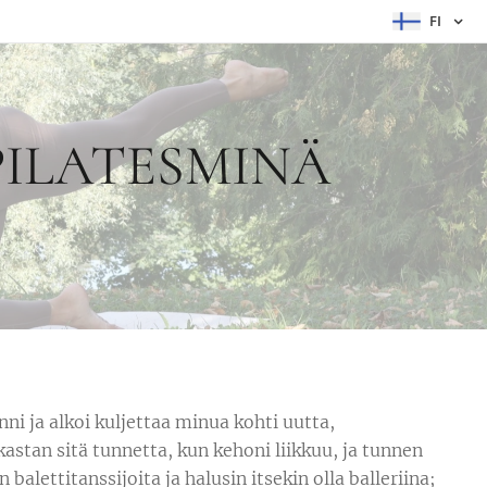
FI
 PILATESMINÄ
ni ja alkoi kuljettaa minua kohti uutta,
kastan sitä tunnetta, kun kehoni liikkuu, ja tunnen
 balettitanssijoita ja halusin itsekin olla balleriina;