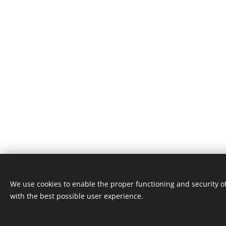
Kielet
Suomi
English
Share
We use cookies to enable the proper functioning and security o
© 2023 Kaikki oikeudet
with the best possible user experience.
pidätetään
Created by Tiina Koski
Evästeet