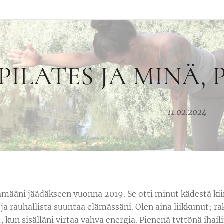
PILATES JA MINÄ,
11.02.2024
lämääni jäädäkseen vuonna 2019. Se otti minut kädestä kiin
ja rauhallista suuntaa elämässäni. Olen aina liikkunut; ra
, kun sisälläni virtaa vahva energia. Pienenä tyttönä ihailin